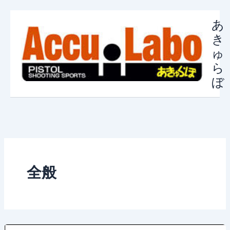
内
容
あ
を
き
ス
ゅ
キ
ら
ッ
ぼ
プ
全般