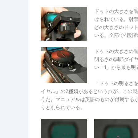
ドットの大きさを
けられている。射
どの大きさのドッ
いる。全部で4段階
ドットの大きさの
明るさの調節ダイヤ
い「1」から最も明
「ドットの明るさ
イヤル」の2種類があるという点が、この
うだ。マニュアルは英語のものが付属するが
りと削られている。