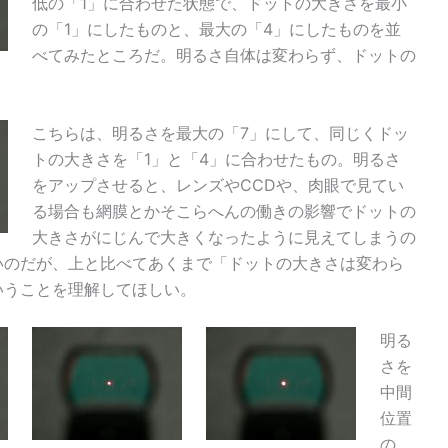
低の「1」に合わせた状態で、ドットの大きさを最小
の「1」にしたものと、最大の「4」にしたものを並
べてみたところだ。明るさ自体は変わらず、ドットの
こちらは、明るさを最大の「7」にして、同じくドッ
トの大きさを「1」と「4」に合わせたもの。明るさ
をアップさせると、レンズやCCDや、肉眼で見てい
る場合も網膜とかそこらへんの働きの影響でドットの
大きさがにじんで大きくなったように見えてしまうの
いのだが、上と比べてあくまで「ドットの大きさは変わら
いうことを理解してほしい。
明る
さを
中間
位置
の