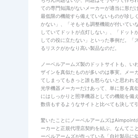
ちろん問題ないが、問題はそうやって作ら
ての専門知識がないメーカーが適当に形だ
最低限の機能すら備えていないものが珍し
かない」、「そもそも調整機能が付いてい
していてドットが点灯しない」、「ドット
しての役に立たない」といった事例だ。「
るリスクがかなり高い製品なのだ。
ノーベルアームズ製のドットサイトも、い
ザインを真似たものが多いのは事実。メーカー
てしまってもきっと誰も怒らないと思われ
光学機器メーカーだけあって、単に形を真
にはしっかりと照準機器としての機能を備
数倍もするようなサイトと比べても決して
驚いたことにノーベルアームズはAimpoi
ーカーと正規代理店契約を結ぶ、なんてことは
ーベルアームズが作っている「自社製品に