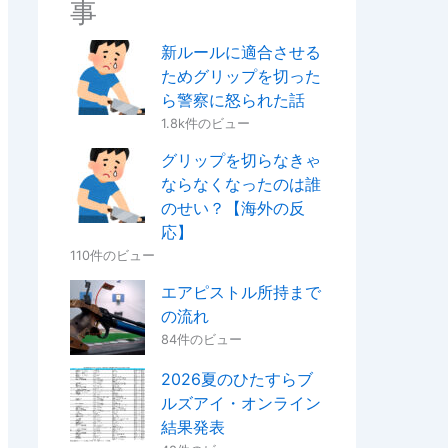
事
新ルールに適合させる
ためグリップを切った
ら警察に怒られた話
1.8k件のビュー
グリップを切らなきゃ
ならなくなったのは誰
のせい？【海外の反
応】
110件のビュー
エアピストル所持まで
の流れ
84件のビュー
2026夏のひたすらブ
ルズアイ・オンライン
結果発表