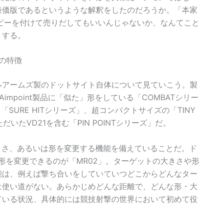
廉価版であるというような解釈をしたのだろうか。「本家
なコピーを付けて売りだしてもいいんじゃないか、なんてこと
りする。
」の特徴
ルアームズ製のドットサイト自体について見ていこう。製
mpoint製品に「似た」形をしている「COMBATシリー
SURE HITシリーズ」、超コンパクトサイズの「TINY
いたVD21を含む「PIN POINTシリーズ」だ。
の大きさ、あるいは形を変更する機能を備えていることだ。ド
、形を変更できるのが「MR02」。ターゲットの大きさや形
能は、例えば撃ち合いをしていていつどこからどんなター
は使い道がない。あらかじめどんな距離で、どんな形・大
ている状況、具体的には競技射撃の世界において初めて役