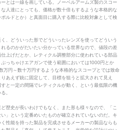
カーとは一線を画している。ノーベルアームズ製のスコー
うな人達にとっても、価格が数十倍もするような本格的な
ーポルドとか）と真面目に購入する際に比較対象として検
。
長く、どういった形でどういったレンズを使ってどういう
されるのかがだいたい分かっている世界なので、値段の差
面仕上げだとか、レティクル調整部分に使われている部品
ぶっちゃけエアガンで使う範囲においては1000円とか
、数万円～数十万円するような本格的なスコープとでは致命
とりあえず銃に固定して、目標を狙うと拡大されて見え
回すと一定の間隔でレティクルが動く、という最低限の機
いる。
ほど歴史が長いわけでもなく、また形も様々なので、「こ
ない」という定番めいたものが確立されていないのだ。キ
いく性能を持った製品を完成させるメーカーの製品ならも