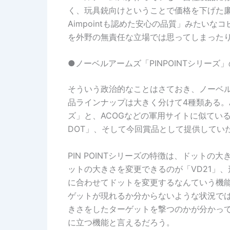
く、玩具銃向けということで価格を下げた
Aimpointも認めた安心の品質」みたい
を外野の無責任な立場では思ってしまった
●ノーベルアームズ「PINPOINTシリーズ
そういう政治的なことはさておき、ノーベ
品ラインナップは大きく分けて4種類ある。Ai
ズ」と、ACOGなどの軍用サイトに似ている「
DOT」、そして今回賞品として提供していただ
PIN POINTシリーズの特徴は、ドット
ットの大きさを変更できるのが「VD21」
に合わせてドットを変更するなんていう機
ゲットが現れるか分からないような状況で
きさをしたターゲットを撃つのかが分かっ
に立つ機能と言えるだろう。