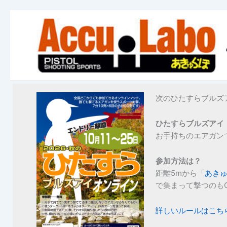
内
容
を
ス
キ
ッ
プ
次のひたすらブルズア
ひたすらブルズアイ
お手持ちのエアガン
参加方法は？
距離5mから「
あき
で集まって撃つのも
詳しいルールはこち