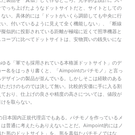
れた製品を「真似」して作るところ。光学的な設計につい
けでっち上げたようなドットサイトだと、サイトとしての
くない。具体的には「ドットがいくら調節しても中央に行
ない、付いているように見えて全く機能しない」、「断線
が擬似的に投影されている距離が極端に近くて照準機器と
スコープに比べてドットサイトは、安物買いの銭失いにな
わゆる「軍でも採用されている本格派ドットサイト」のデ
名をはっきり書くと、「Aimpointのパチモノ」と言っ
るデザインの製品が並んでいる。しかしそこは経験のある
似ただけのものでは決して無い。比較的安価に手に入る割
えており、仕上げの良さや精度の高さについては、値段が
引けを取らない。
ntの日本国内正規代理店でもある。パチモノを作っているメ
普通に考えたらありえないことだ。Aimpoint的にはノ
似た形のドットサイト」を、形を真似たパチモノではな