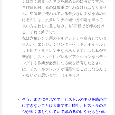
チは固く締まったネジを緩めるのに有効ですが、
再び締め付けるのは慎重に行わなければなりませ
ん。空気銃に使われている数少ないネジを締め付
けるのには、六角レンチの短い方の端を持って、
長い方をねじに差し込み、1/8回転ほど締め付け
る、それで終了です。
私は六角レンチ用のトルクレンチを所有していま
せんが、エンジンシリンダーヘッドとホイールナ
ット用のトルクレンチならあります。もし私が将
来的に、ストックにバレルドアクションをべディ
ングする作業が必要になる銃を所有したときに
は、そのトルクレンチが活躍することになるんじ
ゃないかと思います。（イギリス）
そう、まさにそれです。ピストルのネジを締め付
けすぎないことは大事です。時折、ピストルのネ
ジが固く張り付いていて緩めるのにやたらと強い