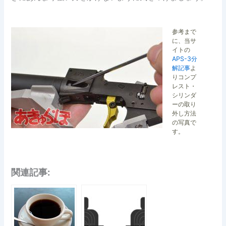
参考まで
に、当サ
イトの
APS-3分
解記事
よ
りコンプ
レスト・
シリンダ
ーの取り
外し方法
の写真で
す。
関連記事: