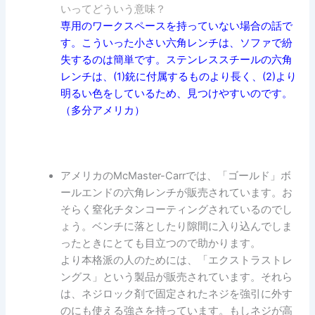
いってどういう意味？
専用のワークスペースを持っていない場合の話で
す。こういった小さい六角レンチは、ソファで紛
失するのは簡単です。ステンレススチールの六角
レンチは、(1)銃に付属するものより長く、(2)より
明るい色をしているため、見つけやすいのです。
（多分アメリカ）
アメリカのMcMaster-Carrでは、「ゴールド」ボ
ールエンドの六角レンチが販売されています。お
そらく窒化チタンコーティングされているのでし
ょう。ベンチに落としたり隙間に入り込んでしま
ったときにとても目立つので助かります。
より本格派の人のためには、「エクストラストレ
ングス」という製品が販売されています。それら
は、ネジロック剤で固定されたネジを強引に外す
のにも使える強さを持っています。もしネジが高