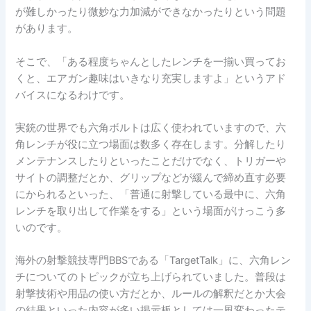
が難しかったり微妙な力加減ができなかったりという問題
があります。
そこで、「ある程度ちゃんとしたレンチを一揃い買ってお
くと、エアガン趣味はいきなり充実しますよ」というアド
バイスになるわけです。
実銃の世界でも六角ボルトは広く使われていますので、六
角レンチが役に立つ場面は数多く存在します。分解したり
メンテナンスしたりといったことだけでなく、トリガーや
サイトの調整だとか、グリップなどが緩んで締め直す必要
にかられるといった、「普通に射撃している最中に、六角
レンチを取り出して作業をする」という場面がけっこう多
いのです。
海外の射撃競技専門BBSである「TargetTalk」に、六角レン
チについてのトピックが立ち上げられていました。普段は
射撃技術や用品の使い方だとか、ルールの解釈だとか大会
の結果といった内容が多い掲示板としては一風変わったテ