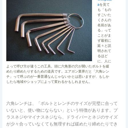
a
を見て
も「もの
すごいた
くさんの
名前があ
る」って
ことがま
ず最初に
延々と説
明されて
るほど
に、人に
よって呼び方が違うこの工具。頭に六角形の穴が開いたボルトを緩
めたり締めたりするための道具です。エアガン業界だと「六角レン
チ」って呼ぶのが一番普通なんじゃないかとは思いますが、もしか
したら地域やショップによって変わるかもしれません。
六角レンチは、「ボルトとレンチのサイズが完璧に合って
いないと、使い物にならない」という特徴があります。プ
ラスネジやマイナスネジなら、ドライバーとネジのサイズ
が少々合っていなくても無理すれば緩めたり締めたりでき