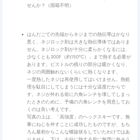
せんか？（国籍不明）
はんだごての先端からネジまでの熱伝導はかなり
悪く、ネジロック剤は大きな熱伝導体ではありま
せん。ネジロック剤が十分に柔らかくなるには、
少なくとも300F（約150℃）」まで熱する必要が
あります。ピストルの残りの部分は暖かくなり、
ネジの周囲触れないくらいに熱くなります。
一度熱したネジは再使用してはいけません。熱処
理を駄目にしてしまうには十分な温度だからで
す。ネジが外れる前に六角レンチを壊してしまっ
たときのために、予備の六角レンチを用意してお
くのは良い考えです。
写真の上は、「高強度」のヘックスキーです。無
事にねじを外すことに成功したものですが、もち
ろん最初からこんな螺旋状をしていたわけではあ
りません。下は、十分に熱する前に無理に外そう