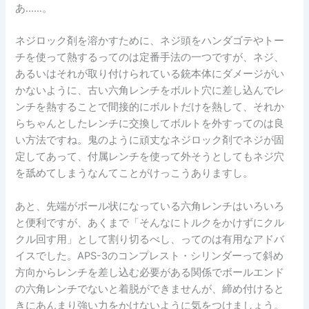
あ……。
ネジロック剤を溶かすために、ネジ頭をハンダゴテやトー
チを使って熱するってのは定番手法の一つですが、ネジ、
あるいはそれが取り付けられている銃本体にダメージがい
かないように、古い六角レンチをボルト穴に差し込んでレ
ンチを熱することで間接的にボルトだけを熱して、それか
らちゃんとしたレンチに交換してボルトを外すってのは良
い方法ですね。鬼のように頑丈なネジロック剤でネジが固
定してあって、付属レンチを使って外そうとしてもネジ穴
を舐めてしまうなんてことがけっこうありますし。
あと、先端がボール状になっている六角レンチはいろいろ
と便利ですが、あくまで「そんなにトルクをかけずにクル
クル回す用」として割り切るべし、ってのは有用なアドバ
イスでした。APS-3のコンプレスト・シリンダーって斜め
方向からレンチを差し込む必要がある関係でボールエンド
の六角レンチでないと着脱ができませんが、締め付けると
きにあんまり強い力をかけないように気をつけましょう。