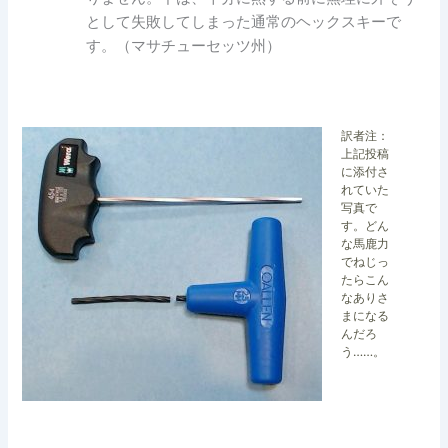
として失敗してしまった通常のヘックスキーで
す。（マサチューセッツ州）
訳者注：
上記投稿
に添付さ
れていた
写真で
す。どん
な馬鹿力
でねじっ
たらこん
なありさ
まになる
んだろ
う……。