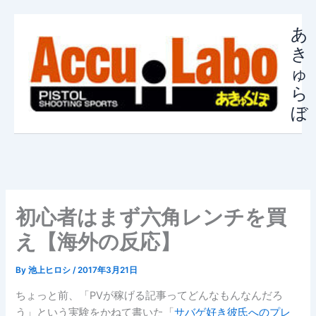
内
容
あ
を
き
ス
ゅ
キ
ら
ッ
ぼ
プ
初心者はまず六角レンチを買
え【海外の反応】
By
池上ヒロシ
/
2017年3月21日
ちょっと前、「PVが稼げる記事ってどんなもんなんだろ
う」という実験をかねて書いた「
サバゲ好き彼氏へのプレ