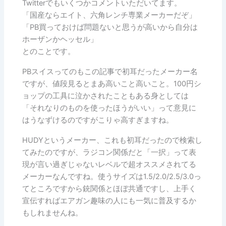
Twitterでもいくつかコメントいただいてます。
「国産ならエイト、六角レンチ専業メーカーだぞ」
「PB買っておけば問題ないと思うが高いから自分は
ホーザンかヘッセル」
とのことです。
PBスイスってのもこの記事で初耳だったメーカー名
ですが、値段見るとまあ高いこと高いこと。100円シ
ョップの工具に泣かされたこともある身としては
「それなりのものを使ったほうがいい」って意見に
はうなずけるのですがこりゃ高すぎますね。
HUDYというメーカー、これも初耳だったので検索し
てみたのですが、ラジコン関係だと「一択」って表
現が言い過ぎじゃないレベルで超オススメされてる
メーカーなんですね。使うサイズは1.5/2.0/2.5/3.0っ
てところですから銃関係とほぼ共通ですし、上手く
宣伝すればエアガン趣味の人にも一気に普及するか
もしれませんね。