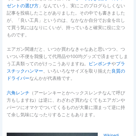
ゼントの選び方
」なんていう、実にこのブログらしくない
記事を投稿したことがありました。その中でも書きました
が、「良い工具」というのは、なかなか自分でお金を出し
て買う気にはなりにくいが、持っていると確実に役に立つ
ものです。
エアガン関連だと、いつか買わなきゃなあと思いつつ、つ
いつい不便を我慢して代用品や100均グッズで済ませてしま
う工具類ってのがけっこうありますね。
ピンポンチ
や
プラ
スチックハンマー
、いろいろなサイズを取り揃えた
良質の
ドライバー
なんかが代表格です。
六角レンチ
（アーレンキーとかヘックスレンチなんて呼び
方もしますね）は逆に、わざわざ買わなくてもエアガンや
パーツにオマケでついてくるものが大量に溜まって逆に持
て余し気味になったりすることもあります。
Wikipedi