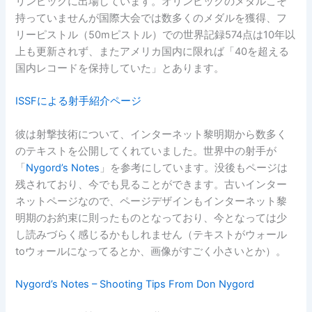
リンピックに出場しています。オリンピックのメダルこそ
持っていませんが国際大会では数多くのメダルを獲得、フ
リーピストル（50mピストル）での世界記録574点は10年以
上も更新されず、またアメリカ国内に限れば「40を超える
国内レコードを保持していた」とあります。
ISSFによる射手紹介ページ
彼は射撃技術について、インターネット黎明期から数多く
のテキストを公開してくれていました。世界中の射手が
「
Nygord’s Notes
」を参考にしています。没後もページは
残されており、今でも見ることができます。古いインター
ネットページなので、ページデザインもインターネット黎
明期のお約束に則ったものとなっており、今となっては少
し読みづらく感じるかもしれません（テキストがウォール
toウォールになってるとか、画像がすごく小さいとか）。
Nygord’s Notes – Shooting Tips From Don Nygord