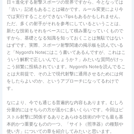
日々進化する射撃スポーツの世界ですから、今となっては
「古い」記述もあることは確かです。ルール変更により今
では実行することができないTipsもあるかもしれません。
ただ、多くの射手がそれを参考にしているということは、
新たな技術もそれをベースにして積み重なっていくもので
すから、基礎となる知識を知っておくことは無駄ではない
はずです。実際、スポーツ射撃関連の掲示板を読んでいる
と「Nygord’s Noteにはこう書いてあるんですが、これはこ
ういう解釈で正しいんでしょうか？」みたいな質問がけっ
こう頻繁に投稿されています。Nygord’s Noteを読んでるこ
とは大前提で、その上で現代射撃に通用させるためには何
をしたらよいのか、というアプローチになってるわけで
す。
なにより、今でも通じる普遍的な内容もあります。むしろ
分量的にはそちらの方が遥かに多いくらいです。今回はピ
ストル射撃に関係するありとあらゆる技術の中でも最も基
本的かつ重要なものの一つ、「サイト（照準器）の種類や
使い方」についての章を紹介してみたいと思います。