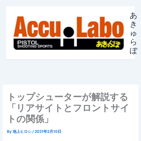
内
容
あ
を
き
ス
ゅ
キ
ら
ッ
ぼ
プ
トップシューターが解説する
「リアサイトとフロントサイ
トの関係」
By
池上ヒロシ
/
2021年2月10日