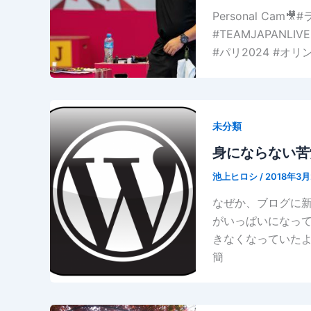
Personal Cam
#TEAMJAPANL
#パリ2024 #オリン
未分類
身にならない苦
池上ヒロシ
/
2018年3月
なぜか、ブログに
がいっぱいになっ
きなくなっていたよ
簡