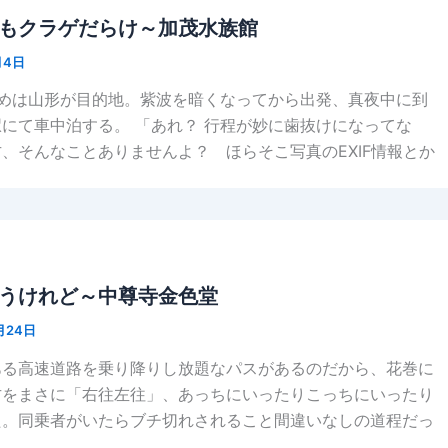
もクラゲだらけ～加茂水族館
月4日
日めは山形が目的地。紫波を暗くなってから出発、真夜中に到
にて車中泊する。 「あれ？ 行程が妙に歯抜けになってな
、そんなことありませんよ？ ほらそこ写真のEXIF情報とか
うけれど～中尊寺金色堂
月24日
ある高速道路を乗り降りし放題なパスがあるのだから、花巻に
方をまさに「右往左往」、あっちにいったりこっちにいったり
た。同乗者がいたらブチ切れされること間違いなしの道程だっ