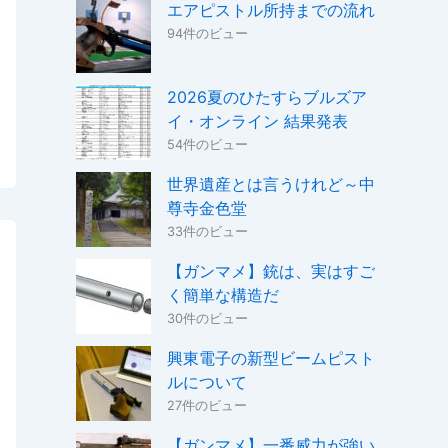
エアピストル所持までの流れ
94件のビュー
2026夏のひたすらブルズア
イ・オンライン 結果発表
54件のビュー
世界遺産とは言うけれど～中
尊寺金色堂
33件のビュー
【ガンマメ】銃は、実はすご
く簡単な構造だ
30件のビュー
興東電子の新型ビームピスト
ルについて
27件のビュー
【ガンマメ】一番威力が強い