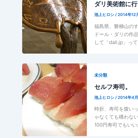
ダリ美術館に行
池上ヒロシ
/
2014年12
福島県、磐梯山の
ドール・ダリの作品
して「dali.jp
未分類
セルフ寿司。
池上ヒロシ
/
2014年4
時折、寿司を腹い
ゃなくても構わな
100円寿司でもい