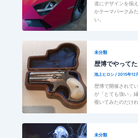
道にデザインを揃
かテーマパークみ
い。
未分類
歴博でやってた
池上ヒロシ
/
2015年12
歴博で開催されて
が「とても強い」
覗いてみたのだけ
未分類