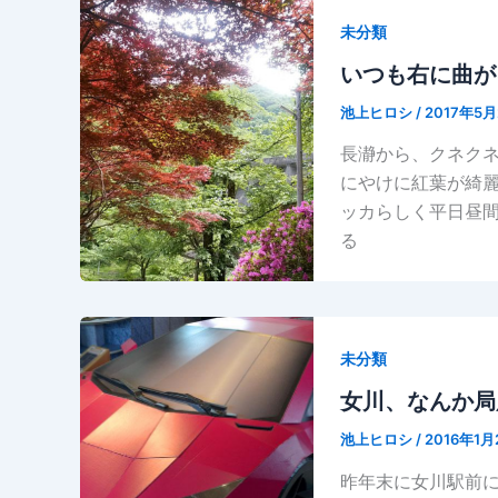
未分類
いつも右に曲が
池上ヒロシ
/
2017年5
長瀞から、クネク
にやけに紅葉が綺麗
ッカらしく平日昼
る
未分類
女川、なんか局
池上ヒロシ
/
2016年1月
昨年末に女川駅前