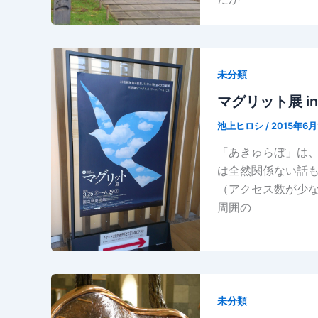
未分類
マグリット展 i
池上ヒロシ
/
2015年6月
「あきゅらぼ」は
は全然関係ない話
（アクセス数が少
周囲の
未分類