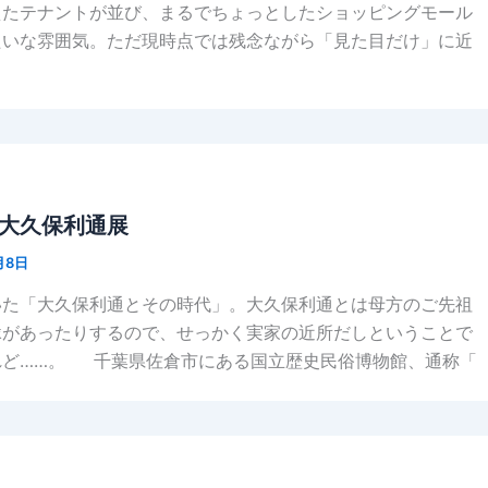
えたテナントが並び、まるでちょっとしたショッピングモール
たいな雰囲気。ただ現時点では残念ながら「見た目だけ」に近
大久保利通展
月8日
いた「大久保利通とその時代」。大久保利通とは母方のご先祖
縁があったりするので、せっかく実家の近所だしということで
れど……。 千葉県佐倉市にある国立歴史民俗博物館、通称「