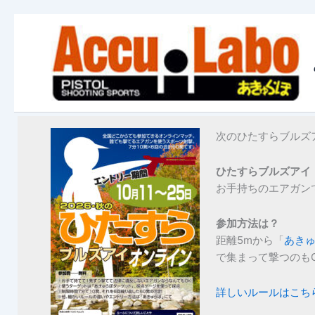
内
容
を
ス
キ
ッ
プ
次のひたすらブルズア
ひたすらブルズアイ
お手持ちのエアガン
参加方法は？
距離5mから「
あき
で集まって撃つのも
詳しいルールはこち