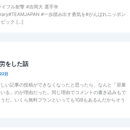
🎥#ライフル射撃 #吉岡大 選手🎯
IVErary#TEAMJAPAN #一歩踏み出す勇気を#がんばれニッポン
ピック […]
労をした話
22日
新しい記事の投稿ができなくなったと思ったら、なんと「容量
ている」のが理由だった。同じ理由でコメントの書き込みもで
うだ。いくら無料プランといっても1GBもあるんだからそう