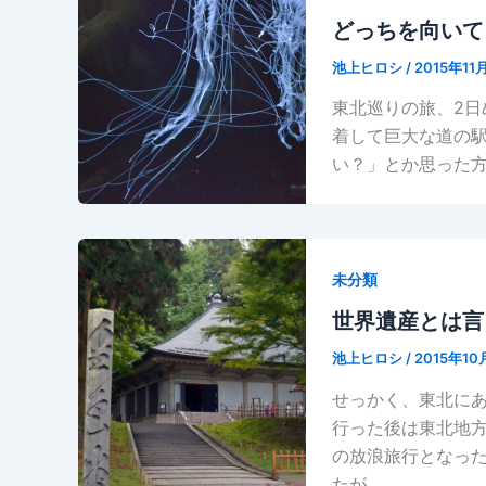
どっちを向いて
池上ヒロシ
/
2015年11
東北巡りの旅、2
着して巨大な道の駅
い？」とか思った方
未分類
世界遺産とは言
池上ヒロシ
/
2015年10
せっかく、東北に
行った後は東北地
の放浪旅行となっ
たが