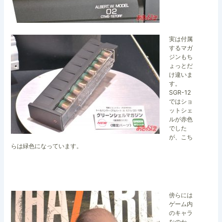
実は付属
するマガ
ジンもち
ょっとだ
け違いま
す。
SGR-12
ではショ
ットシェ
ルが赤色
でした
が、こち
らは緑色になっています。
傍らには
ゲーム内
のキャラ
なのか、