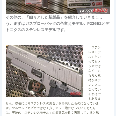
その他の、「細々とした新製品」を紹介していきましょ
う。まずはガスブローバックの色変えモデル。P226E2とデ
トニクスのステンレスモデルです。
「ステン
レスモデ
ル」とい
ってもメ
ッキでは
なく、も
ちろん素
材がステ
ンレスに
なってい
るわけで
もありま
せん。塗装によりステンレスの風合いを再現したものになっていま
す。ツルツルピカピカではなく少しマット地になっているあたり
は、実銃の「ステンレスモデル」の雰囲気を良く再現していると思