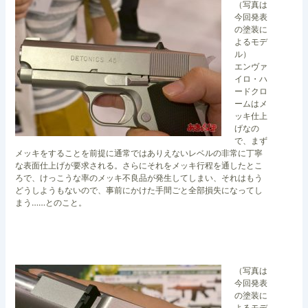
（写真は
今回発表
の塗装に
よるモデ
ル）
エンヴァ
イロ・ハ
ードクロ
ームはメ
ッキ仕上
げなの
で、まず
メッキをすることを前提に通常ではありえないレベルの非常に丁寧
な表面仕上げが要求される。さらにそれをメッキ行程を通したとこ
ろで、けっこうな率のメッキ不良品が発生してしまい、それはもう
どうしようもないので、事前にかけた手間ごと全部損失になってし
まう……とのこと。
（写真は
今回発表
の塗装に
よるモデ