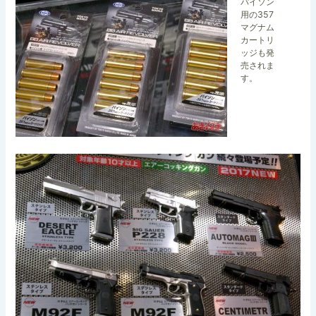
パイソン
用の357
マグナム
カートリ
ッジも発
売されま
す。