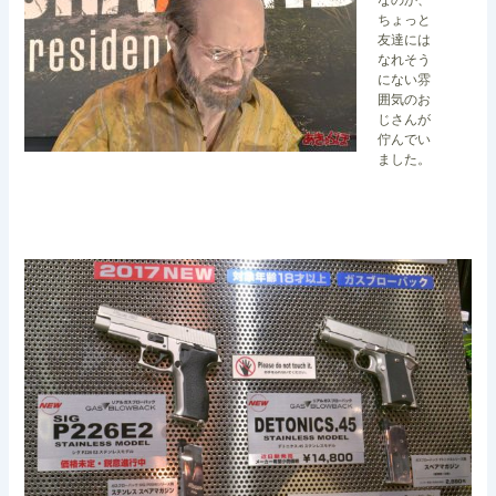
ちょっと
友達には
なれそう
にない雰
囲気のお
じさんが
佇んでい
ました。