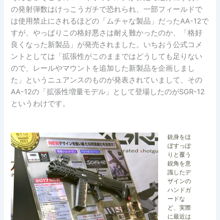
の発射弾数はけっこうガチで恐れられ、一部フィールドで
は使用禁止にされるほどの「ムチャな製品」だったAA-12で
すが、やっぱりこの格好悪さは耐え難かったのか、「格好
良くなった新製品」が発売されました。いちおう公式コメ
ントとしては「拡張性がこのままではどうしても足りない
ので、レールやマウントを追加した新製品を企画しまし
た」というニュアンスのものが発表されていまして、その
AA-12の「拡張性増量モデル」として登場したのがSGR-12
というわけです。
銃身をほ
ぼすっぽ
りと覆う
鋭角を意
識したデ
ザインの
ハンドガ
ードな
ど、実際
に最近は