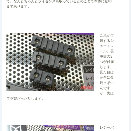
て、なんとちゃんとライセンスも取っているとのことで本体に刻印
まであります。
これが付
属するシ
ョートレ
ール。長
中短の3
つが付属
します。
見た目は
完全に金
属っぽい
んです
が、実は
プラ製だったりします。
レシーバ