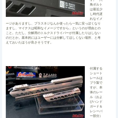
角ボルト
は最近少
し時代遅
れなイメ
ージがありますし、プラスネジなんか使ったら一気に安っぽくなり
ますし、マイナスは昭和なイメージですから」というのが理由との
こと。ただし、分解用のトルクスドライバーが付属したりはしない
のだとか。基本的にはユーザーには分解してほしくない場所、と考
えておいたほうが良さそうです。
付属する
ショート
レールは
プラ製で
すが、本
体のレー
ル（およ
びハンド
ガード＆
レシーバ
ー部分）