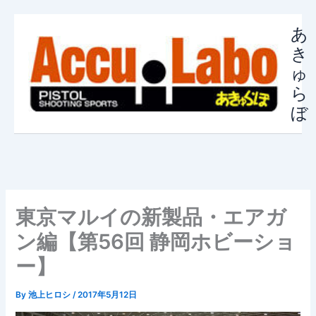
内
容
あ
を
き
ス
ゅ
キ
ら
ッ
ぼ
プ
東京マルイの新製品・エアガ
ン編【第56回 静岡ホビーショ
ー】
By
池上ヒロシ
/
2017年5月12日