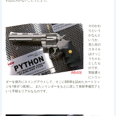
れは仕方がないことでしょう。
そのかわ
りという
かなんと
いうか、
見た目の
スタイル
はけっこ
うちゃん
としたも
のです。
実銃通り
にシリン
ダーを側方にスイングアウトして、そこにBB弾を詰めたカートリッ
ジを1発ずつ装填し、またシリンダーをもとに戻して発射準備完了と
いう手順もリアルなものです。