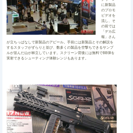
に新製品
のプロモ
ビデオを
流し、そ
の前では
「デカ広
報」さん
が立ちっぱなしで新製品のアピール。手前には新製品とその解説を
するスタッフがずらりと並び、数多くの製品を空撃ちできるサンプ
ルが並んだ山が林立しています。スクリーン背後には無料でBB弾を
実射できるシューティング体験レンジもあります。