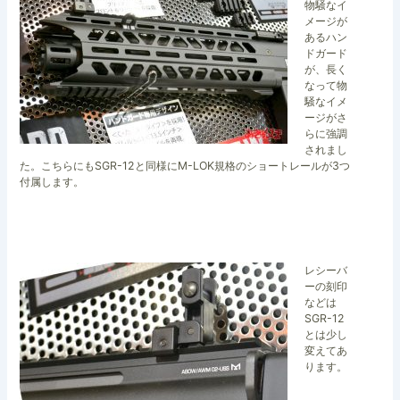
物騒なイ
メージが
あるハン
ドガード
が、長く
なって物
騒なイメ
ージがさ
らに強調
されまし
た。こちらにもSGR-12と同様にM-LOK規格のショートレールが3つ
付属します。
レシーバ
ーの刻印
などは
SGR-12
とは少し
変えてあ
ります。