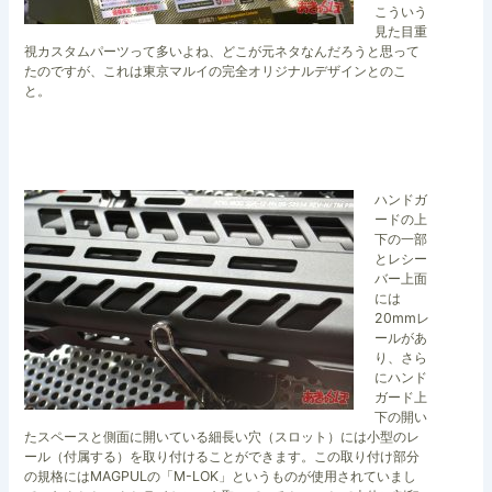
こういう
見た目重
視カスタムパーツって多いよね、どこが元ネタなんだろうと思って
たのですが、これは東京マルイの完全オリジナルデザインとのこ
と。
ハンドガ
ードの上
下の一部
とレシー
バー上面
には
20mmレ
ールがあ
り、さら
にハンド
ガード上
下の開い
たスペースと側面に開いている細長い穴（スロット）には小型のレ
ール（付属する）を取り付けることができます。この取り付け部分
の規格にはMAGPULの「M-LOK」というものが使用されていまし