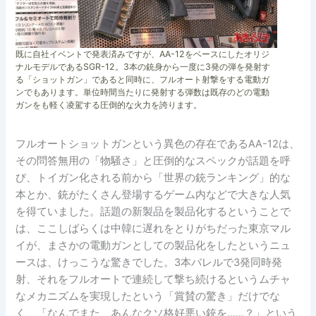
既に自社イベントで発表済みですが、AA-12をベースにしたオリジ
ナルモデルであるSGR-12。3本の銃身から一度に3発の弾を発射す
る「ショットガン」であると同時に、フルオート射撃をする電動ガ
ンでもあります。単位時間当たりに発射する弾数は既存のどの電動
ガンをも軽く凌駕する圧倒的な火力を誇ります。
フルオートショットガンという異色の存在であるAA-12は、
その問答無用の「物騒さ」と圧倒的なスペックが話題を呼
び、トイガン化される前から「世界の銃ランキング」的な
本とか、銃がたくさん登場するゲーム内などで大きな人気
を得ていました。話題の新製品を製品化するということで
は、ここしばらくは中韓に遅れをとりがちだった東京マル
イが、まさかの電動ガンとしての製品化をしたというニュ
ースは、けっこうな驚きでした。3本バレルで3発同時発
射、それをフルオートで連続して撃ち続けるというムチャ
なメカニズムを実現したという「賞賛の驚き」だけでな
く、「なんでまた、あんなクソ格好悪い銃を……？」という