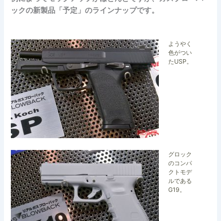
ックの新製品「予定」のラインナップです。
ようやく
色がつい
たUSP。
グロック
のコンパ
クトモデ
ルである
G19。