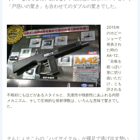
「戸惑いの驚き」も合わせてのダブルの驚きでした。
2015年
のホビー
ショーで
発表され
た時の
AA-12。
「合板を
銃っぽい
形に切り
抜いただ
け」とも
評される
不格好にもほどがあるスタイルと、先進性や独創性にあふれる内部
メカニズム、そして圧倒的な発射弾数は、いろんな意味で驚きでし
た。
そんじょそこらの「ハイサイクル」が裸足で逃げ出す勢い