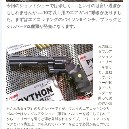
今回のショットショーでは珍しく……というのは言い過ぎか
もしれませんが……10才以上用のエアガンに動きがありまし
た。まずはエアコッキングのパイソン6インチ、ブラックと
シルバーの2種類が発売になります。
元の銃は
ダブルア
クション
（トリガ
ーを引く
と、連動
してハン
マーが起
きてシリ
ンダーが
回って次
の弾が発
射されるタイプ）のリボルバーですが、マルイのエアコッキングリ
ボルバーはシングルアクション（事前にハンマーを起こしておいて
から、トリガーを引くと弾が発射されるタイプ）です。エアコッキ
ングという構造上、力を入れてハンマーを起こす必要があるのでこ