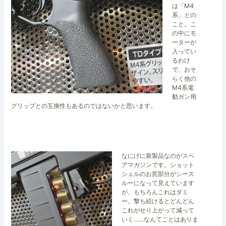
は「M4
系」との
こと。こ
の中にモ
ーターが
入ってい
るわけ
で、おそ
らく他の
M4系電
動ガン用
グリップとの互換性もあるのではないかと思います。
なにげに新製品なのがスペ
アマガジンです。ショット
シェルのお尻部分がシース
ルーになって見えています
が、もちろんこれはダミ
ー。撃ち続けるとどんどん
これがせり上がって減って
いく……なんてことはありま