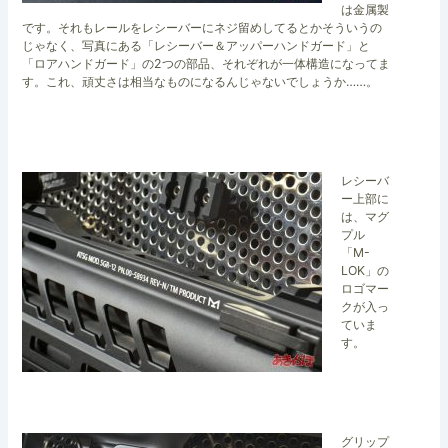
は金属製
です。それもレールをレシーバーにネジ留めしてるとかそういうの
じゃなく、写真にある「レシーバー＆アッパーハンドガード」と
「ロアハンドガード」の2つの部品、それぞれが一体構造になってま
す。これ、頑丈さは相当なものになるんじゃないでしょうか……。
レシーバ
ー上部に
は、マグ
プル
「M-
LOK」の
ロゴマー
クが入っ
ていま
す。
グリップ