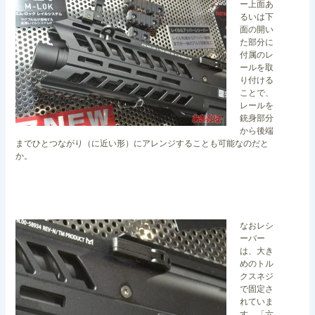
ー上面あ
るいは下
面の開い
た部分に
付属のレ
ールを取
り付ける
ことで、
レールを
銃身部分
から後端
までひとつながり（に近い形）にアレンジすることも可能なのだと
か。
なおレシ
ーバー
は、大き
めのトル
クスネジ
で固定さ
れていま
す。「六