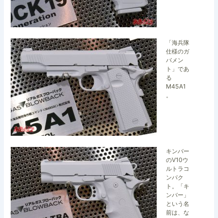
「海兵隊
仕様のガ
バメン
ト」であ
る
M45A1
。
キンバー
のV10ウ
ルトラコ
ンパク
ト。「キ
ンバー」
という名
前は、な