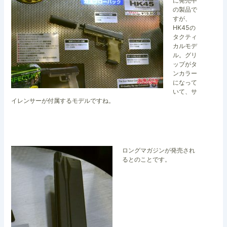
に発売中
の製品で
すが、
HK45の
タクティ
カルモデ
ル。グリ
ップがタ
ンカラー
になって
いて、サ
イレンサーが付属するモデルですね。
ロングマガジンが発売され
るとのことです。