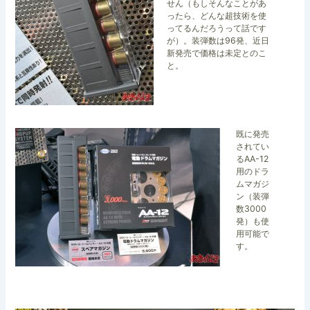
せん（もしそんなことがあ
ったら、どんな超技術を使
ってるんだろうって話です
が）。装弾数は96発、近日
新発売で価格は未定とのこ
と。
既に発売
されてい
るAA-12
用のドラ
ムマガジ
ン（装弾
数3000
発）も使
用可能で
す。