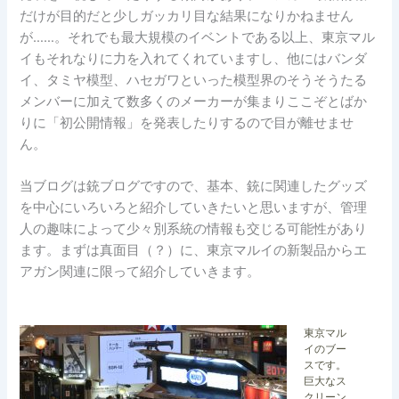
だけが目的だと少しガッカリ目な結果になりかねません
が……。それでも最大規模のイベントである以上、東京マル
イもそれなりに力を入れてくれていますし、他にはバンダ
イ、タミヤ模型、ハセガワといった模型界のそうそうたる
メンバーに加えて数多くのメーカーが集まりここぞとばか
りに「初公開情報」を発表したりするので目が離せませ
ん。
当ブログは銃ブログですので、基本、銃に関連したグッズ
を中心にいろいろと紹介していきたいと思いますが、管理
人の趣味によって少々別系統の情報も交じる可能性があり
ます。まずは真面目（？）に、東京マルイの新製品からエ
アガン関連に限って紹介していきます。
東京マル
イのブー
スです。
巨大なス
クリーン