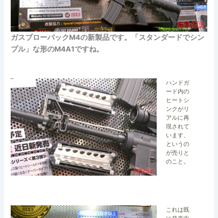
ガスブローバックM4の新製品です。「スタンダードでシン
プル」な形のM4A1ですね。
ハンドガ
ード内の
ヒートシ
ンクがリ
アルに再
現されて
います、
というの
が売りと
のこと。
これは既