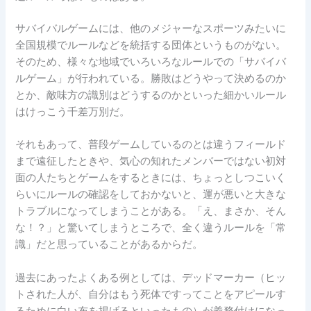
サバイバルゲームには、他のメジャーなスポーツみたいに
全国規模でルールなどを統括する団体というものがない。
そのため、様々な地域でいろいろなルールでの「サバイバ
ルゲーム」が行われている。勝敗はどうやって決めるのか
とか、敵味方の識別はどうするのかといった細かいルール
はけっこう千差万別だ。
それもあって、普段ゲームしているのとは違うフィールド
まで遠征したときや、気心の知れたメンバーではない初対
面の人たちとゲームをするときには、ちょっとしつこいく
らいにルールの確認をしておかないと、運が悪いと大きな
トラブルになってしまうことがある。「え、まさか、そん
な！？」と驚いてしまうところで、全く違うルールを「常
識」だと思っていることがあるからだ。
過去にあったよくある例としては、デッドマーカー（ヒッ
トされた人が、自分はもう死体ですってことをアピールす
るために白い布を掲げるといったもの）が義務付けになっ