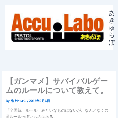
内
容
あ
を
き
ス
ゅ
キ
ら
ッ
ぼ
プ
【ガンマメ】サバイバルゲー
ムのルールについて教えて。
By
池上ヒロシ
/
2015年9月6日
「全国統一ルール」みたいなものはないが、なんとなく共
通ルールっぽいものはある。