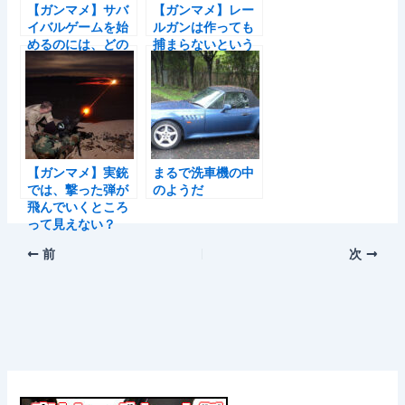
【ガンマメ】サバ
【ガンマメ】レー
イバルゲームを始
ルガンは作っても
めるのには、どの
捕まらないという
くらいのお金がか
のは本当？
かる？
【ガンマメ】実銃
まるで洗車機の中
では、撃った弾が
のようだ
飛んでいくところ
って見えない？
前
次