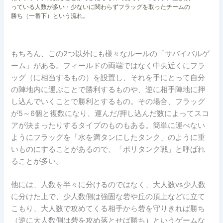
っている人数が多い・少ないに関わらずフラッグを取ったチームの
勝ち（一番下）という流れ。
もちろん、この2つ以外にも様々なルールの「サバイバルゲ
ーム」がある。フィールドの両端ではなく中央近くにフラ
ッグ（に相当するもの）を設置し、それを手にとって自分
の陣地内に運ぶことで勝利するものや、逆に相手陣地に押
し込んでいくことで勝利とするもの。その場合、フラッグ
が5～6個と複数になり、運んだ/押し込んだ数によってスコ
アが決まったりするタイプのものもある。簡単に運べない
ようにフラッグを「水を満タンにしたタンク」のように重
いものにすることがあるので、「ポリタンク戦」と呼ばれ
ることが多い。
他には、人数を半々に分けるのではなく、大人数vs少人数
に分けた上で、少人数側は強固な砦や丘の頂上などに立て
こもり、大人数で攻めてくる相手から砦を守りきれば勝ち
（逆に大人数側は砦を攻め落とせば勝ち）というゲームな