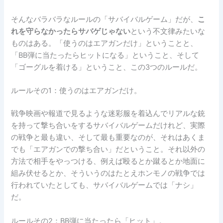
そんなバラバラなルールの「サバイバルゲーム」だが、
こ
れを守らなかったらサバゲじゃない
という不文律みたいな
ものはある。「使うのはエアガンだけ」ということと、
「BB弾に当たったらヒットになる」ということ、そして
「ゴーグルを着ける」ということ、この3つのルールだ。
ルールその1：使うのはエアガンだけ。
戦争映画や報道で見るような迷彩服を着込んでリアルな銃
を持って撃ち合いをするサバイバルゲームだけれど、実際
の戦争と最も違い、そして最も重要なのが、それはあくま
でも「エアガンでの撃ち合い」だということ。それ以外の
方法で相手をやっつける、例えば殴るとか蹴るとか地面に
組み伏せるとか、そういうのはたとえホンモノの戦争では
行われていたとしても、サバイバルゲームでは「ナシ」
だ。
ルールその2：BB弾に当たったら「ヒット」。