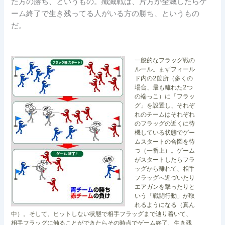
た方の勝ち、というもの。殲滅戦は、片方が全滅したらゲ
ーム終了で生き残ってる人がいる方の勝ち、というもの
だ。
一般的なフラッグ戦の
ルール。まずフィール
ド内の2箇所（多くの
場合、最も離れた2つ
の端っこ）に「フラッ
グ」を設置し、それぞ
れのチームはそれぞれ
のフラッグの近くに待
機している状態でゲー
ムスタートの合図を待
つ（一番上）。ゲーム
がスタートしたらフラ
ッグから離れて、相手
フラッグへ近づいたり
エアガンを撃ったりと
いう「戦闘行動」が取
れるようになる（真ん
中）。そして、ヒットしない状態で相手フラッグまで辿り着いて、
相手フラッグに触ることができたらその時点でゲーム終了、生き残