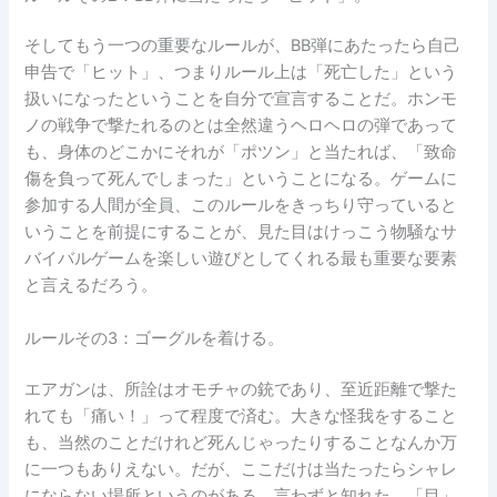
そしてもう一つの重要なルールが、BB弾にあたったら自己
申告で「ヒット」、つまりルール上は「死亡した」という
扱いになったということを自分で宣言することだ。ホンモ
ノの戦争で撃たれるのとは全然違うヘロヘロの弾であって
も、身体のどこかにそれが「ポツン」と当たれば、「致命
傷を負って死んでしまった」ということになる。ゲームに
参加する人間が全員、このルールをきっちり守っていると
いうことを前提にすることが、見た目はけっこう物騒なサ
バイバルゲームを楽しい遊びとしてくれる最も重要な要素
と言えるだろう。
ルールその3：ゴーグルを着ける。
エアガンは、所詮はオモチャの銃であり、至近距離で撃た
れても「痛い！」って程度で済む。大きな怪我をすること
も、当然のことだけれど死んじゃったりすることなんか万
に一つもありえない。だが、ここだけは当たったらシャレ
にならない場所というのがある。言わずと知れた、「目」