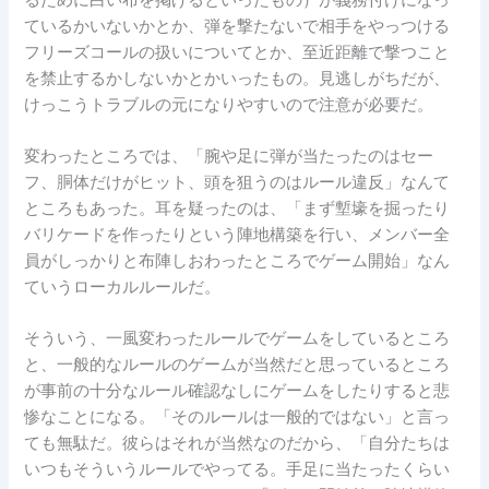
ているかいないかとか、弾を撃たないで相手をやっつける
フリーズコールの扱いについてとか、至近距離で撃つこと
を禁止するかしないかとかいったもの。見逃しがちだが、
けっこうトラブルの元になりやすいので注意が必要だ。
変わったところでは、「腕や足に弾が当たったのはセー
フ、胴体だけがヒット、頭を狙うのはルール違反」なんて
ところもあった。耳を疑ったのは、「まず塹壕を掘ったり
バリケードを作ったりという陣地構築を行い、メンバー全
員がしっかりと布陣しおわったところでゲーム開始」なん
ていうローカルルールだ。
そういう、一風変わったルールでゲームをしているところ
と、一般的なルールのゲームが当然だと思っているところ
が事前の十分なルール確認なしにゲームをしたりすると悲
惨なことになる。「そのルールは一般的ではない」と言っ
ても無駄だ。彼らはそれが当然なのだから、「自分たちは
いつもそういうルールでやってる。手足に当たったくらい