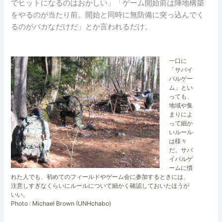
でヒットになるのはおかしい」「ゲーム開始前は陣地構築
をやるのが当たり前。開始と同時に無防備に突っ込んでく
るのがバカなだけだ」とか言われるだけ。
一口に
「サバイ
バルゲー
ム」とい
っても、
地域や集
まりによ
って細か
いルール
は様々
だ。サバ
イバルゲ
ームに慣
れた人でも、初めてのフィールドやゲーム会に参加するときには、
注意しすぎなくらいにルールについて細かく確認しておいたほうが
いい。
Photo : Michael Brown (UNHchabo)