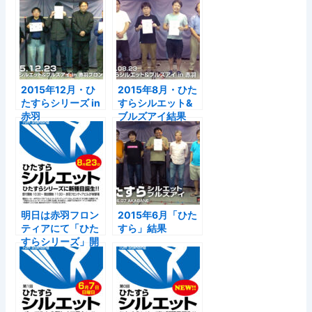
です
2015年12月・ひ
2015年8月・ひた
たすらシリーズ in
すらシルエット&
赤羽
ブルズアイ結果
明日は赤羽フロン
2015年6月「ひた
ティアにて「ひた
すら」結果
すらシリーズ」開
催です