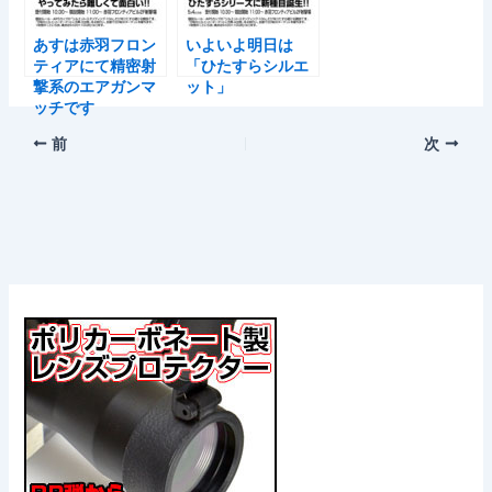
あすは赤羽フロン
いよいよ明日は
ティアにて精密射
「ひたすらシルエ
撃系のエアガンマ
ット」
ッチです
前
次