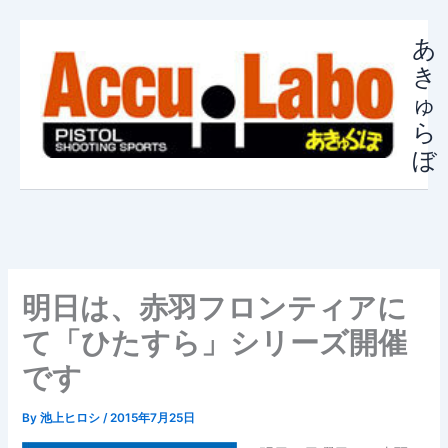
内
容
あ
を
き
ス
ゅ
キ
ら
ッ
ぼ
プ
明日は、赤羽フロンティアに
て「ひたすら」シリーズ開催
です
By
池上ヒロシ
/
2015年7月25日