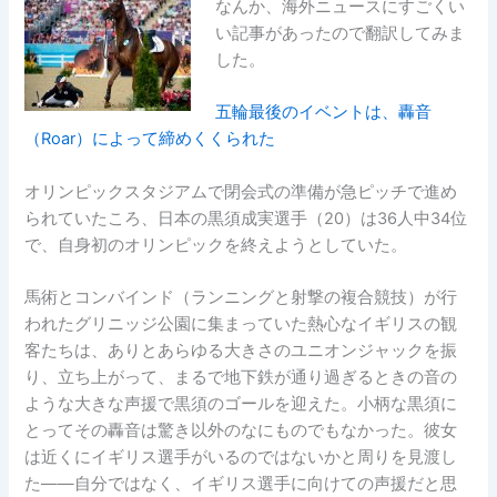
なんか、海外ニュースにすごくい
い記事があったので翻訳してみま
した。
五輪最後のイベントは、轟音
（Roar）によって締めくくられた
オリンピックスタジアムで閉会式の準備が急ピッチで進め
られていたころ、日本の黒須成実選手（20）は36人中34位
で、自身初のオリンピックを終えようとしていた。
馬術とコンバインド（ランニングと射撃の複合競技）が行
われたグリニッジ公園に集まっていた熱心なイギリスの観
客たちは、ありとあらゆる大きさのユニオンジャックを振
り、立ち上がって、まるで地下鉄が通り過ぎるときの音の
ような大きな声援で黒須のゴールを迎えた。小柄な黒須に
とってその轟音は驚き以外のなにものでもなかった。彼女
は近くにイギリス選手がいるのではないかと周りを見渡し
た――自分ではなく、イギリス選手に向けての声援だと思