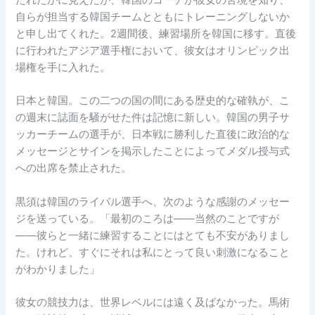
たれたかに見えたが、韓国のコーチが彼女の苦境を知り、
自らが担当する韓国チームとともにトレーニングしないか
と申し出てくれた。2週間後、練習場所を韓国に移す。直後
に行われたアジア選手権において、彼女はオリンピック出
場権を手に入れた。
日本と韓国。この二つの国の間にある歴史的な確執が、こ
の週末に誌面を騒がせた件は記憶に新しい。韓国の男子サ
ッカーチームの選手が、日本戦に勝利した直後に政治的な
メッセージとサインを掲示したことによってメダル授与式
への出席を禁止された。
黒須は韓国のライバル選手へ、次のような感謝のメッセー
ジを送っている。「最初のころは――当然のことですが
――彼らと一緒に練習することにはとても不安がありまし
た。けれど、すぐにそれは私にとって良い刺激になること
がわかりました」
彼女の競技力は、世界レベルには遠く及ばなかった。馬術