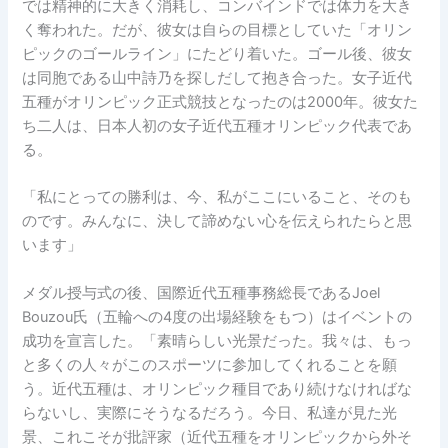
では精神的に大きく消耗し、コンバインドでは体力を大き
く奪われた。だが、彼女は自らの目標としていた「オリン
ピックのゴールライン」にたどり着いた。ゴール後、彼女
は同胞である山中詩乃を探しだして抱き合った。女子近代
五種がオリンピック正式競技となったのは2000年。彼女た
ち二人は、日本人初の女子近代五種オリンピック代表であ
る。
「私にとっての勝利は、今、私がここにいること、そのも
のです。みんなに、決して諦めない心を伝えられたらと思
います」
メダル授与式の後、国際近代五種事務総長であるJoel
Bouzou氏（五輪への4度の出場経験をもつ）はイベントの
成功を宣言した。「素晴らしい光景だった。我々は、もっ
と多くの人々がこのスポーツに参加してくれることを願
う。近代五種は、オリンピック種目であり続けなければな
らないし、実際にそうなるだろう。今日、私達が見た光
景、これこそが批評家（近代五種をオリンピックから外そ