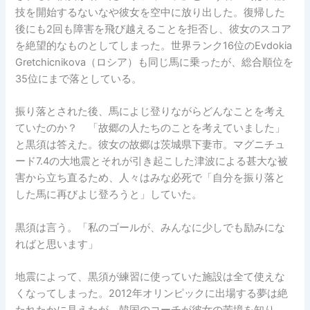
技を開始するないなや彼女を空中に放り出した。復帰した
後にも2回も障害を飛び越えることを拒否し、彼女のスコア
を絶望的なものとしてしまった。世界ランク16位のEvdokia
Gretchicnikova（ロシア）も同じ馬に乗ったが、総合順位を
35位にまで落としている。
振り落とされた後、馬によじ登りながらどんなことを考え
ていたのか？ 「故郷の人たちのことを考えていました」
と黒須は答えた。彼女の故郷は茨城県下妻市。マグニチュ
ード7.4の大地震とそれが引き起こした津波による甚大な被
害から立ち直るため、人々はみな必死で「自分を振り落と
した馬に再びよじ登ろうと」していた。
黒須は言う。「私のゴールが、みんなに少しでも励みにな
ればと思います」
地震によって、黒須が練習に使っていた施設は全て使えな
くなってしまった。2012年オリンピックに出場する夢は絶