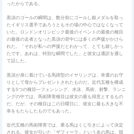
ったからである。
黒須のゴールの瞬間は、数分前にゴールし銀メダルを取っ
たイギリス選手であろうともその場の中心ではなくなって
いた。ロンドンオリンピック最後のイベントの最後の種目
の最後の走者となった黒須の背中には多くの声援がかけら
れた。「それが私への声援だとわかって、とても嬉しかっ
たです。あれは、特別な瞬間でした」と彼女は通訳を通し
て話した。
黒須が身に着けている馬蹄型のイヤリングは、幸運のお守
りとして母からプレゼントされたものだ。近代五種を構成
する5つの種目―フェンシング、水泳、馬術、射撃、ランニ
ングの中では、馬術障害種目は彼女の最も得意とするもの
だ。だが、その種目はこの日曜日に、彼女に最も大きな不
幸をもたらしたものでもあった。
近代五種の馬術障害では、乗る馬はくじ引きによって決定
される。彼女が引いた「ザフィーラ」という名の馬は、競