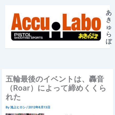
内
容
あ
を
き
ス
ゅ
キ
ら
ッ
ぼ
プ
五輪最後のイベントは、轟音
（Roar）によって締めくくら
れた
By
池上ヒロシ
/
2012年8月13日