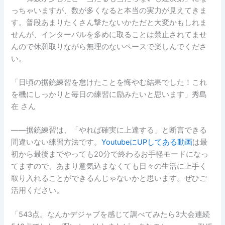
っちゃいますが、数が多くなると本当の実力が見えてきま
す。普段あまりたくさん撃たないかただと大変かもしれま
せんが、インターバルを多めに取ることは禁止されてませ
んので休憩取りながら無理のないペースで楽しんでくださ
い。
「日頃の据銃練習を怠けたことを悔やむ結果でした！これ
を機にしっかりと毎日の練習に励みたいと思います」秀島
在 さん
――据銃練習は、「やれば確実に上達する」と断言できる
間違いない練習方法です。
YoutubeにUPしてある動画
は最
初から最後までやっても20分で終わるお手軽モードになっ
てますので、あまり意気込まなくても日々の生活に上手く
取り入れることができるんじゃないかと思います。ぜひご
活用ください。
「543点。なんかデジャブを感じて調べてみたら3大会連続