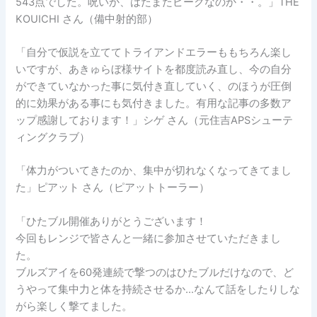
543点でした。呪いか、はたまたピークなのか・・。」THE
KOUICHI さん（備中射的部）
「自分で仮説を立ててトライアンドエラーももちろん楽し
いですが、あきゅらぼ様サイトを都度読み直し、今の自分
ができていなかった事に気付き直していく、のほうが圧倒
的に効果がある事にも気付きました。有用な記事の多数ア
ップ感謝しております！」シゲ さん（元住吉APSシューテ
ィングクラブ）
「体力がついてきたのか、集中が切れなくなってきてまし
た」ピアット さん（ピアットトーラー）
「ひたブル開催ありがとうございます！
今回もレンジで皆さんと一緒に参加させていただきまし
た。
ブルズアイを60発連続で撃つのはひたブルだけなので、ど
うやって集中力と体を持続させるか…なんて話をしたりしな
がら楽しく撃てました。