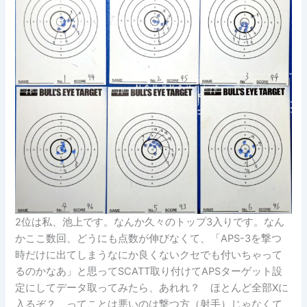
2位は私、池上です。なんか久々のトップ3入りです。なん
かここ数回、どうにも点数が伸びなくて、「APS-3を撃つ
時だけに出てしまうなにか良くないクセでも付いちゃって
るのかなあ」と思ってSCATT取り付けてAPSターゲット設
定にしてデータ取ってみたら、あれれ？ ほとんど全部Xに
入るぞ？ ってことは悪いのは撃つ方（射手）じゃなくて