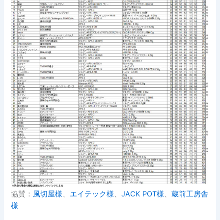
協賛：
風切屋様
、
エイテック様
、
JACK POT様
、
蔵前工房舎
様