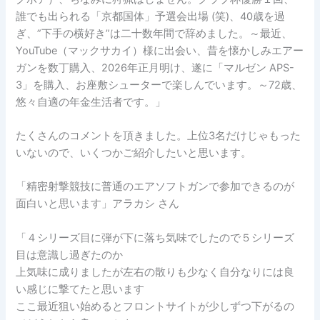
誰でも出られる「京都国体」予選会出場 (笑)、40歳を過
ぎ、”下手の横好き”は二十数年間で辞めました。～最近、
YouTube（マックサカイ）様に出会い、昔を懐かしみエアー
ガンを数丁購入、2026年正月明け、遂に「マルゼン APS-
3」を購入、お座敷シューターで楽しんでいます。～72歳、
悠々自適の年金生活者です。」
たくさんのコメントを頂きました。上位3名だけじゃもった
いないので、いくつかご紹介したいと思います。
「精密射撃競技に普通のエアソフトガンで参加できるのが
面白いと思います」アラカシ さん
「４シリーズ目に弾が下に落ち気味でしたので５シリーズ
目は意識し過ぎたのか
上気味に成りましたが左右の散りも少なく自分なりには良
い感じに撃てたと思います
ここ最近狙い始めるとフロントサイトが少しずつ下がるの