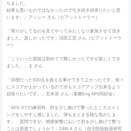
ちました。
結果も悪いものではなかったので引き続き頑張りたいと思
います。」アッシー さん（ピアットトーラー）
「周りがしてるのを見てやってみたくなり参加させて頂き
ました。楽しかったです」沼田工芸 さん（ピアットトーラ
ー）
「こういった競技は初めてで難しかったですが楽しくでき
ました。」ま さん
「目標だった500点を超える事ができてよかったです。徐々
にスコアが上がっているので次もスコアアップ出来るよう
頑張りたいです。」玄米茶 さん（泰榮Eng APS同好会）
「APS-3での練習時、肘を少し曲げて撃ったところエイミ
ングをしやすく感じました。弾もまとまる様な気がしま
す。 質問ですが、精密射撃において肘を少し曲げて撃つ
ことは邪道でしょうか？」246LA さん（自宅防衛銃器研究