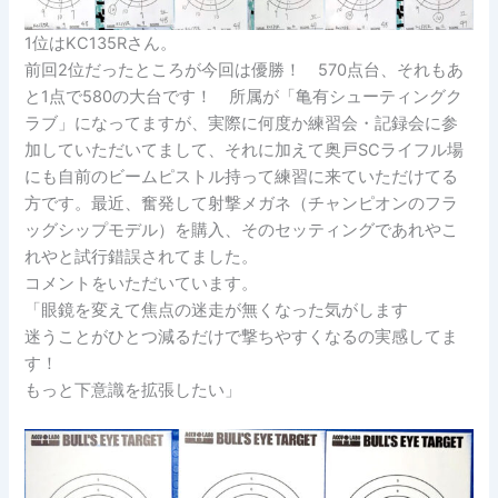
1位はKC135Rさん。
前回2位だったところが今回は優勝！ 570点台、それもあ
と1点で580の大台です！ 所属が「亀有シューティングク
ラブ」になってますが、実際に何度か練習会・記録会に参
加していただいてまして、それに加えて奥戸SCライフル場
にも自前のビームピストル持って練習に来ていただけてる
方です。最近、奮発して射撃メガネ（チャンピオンのフラ
ッグシップモデル）を購入、そのセッティングであれやこ
れやと試行錯誤されてました。
コメントをいただいています。
「眼鏡を変えて焦点の迷走が無くなった気がします
迷うことがひとつ減るだけで撃ちやすくなるの実感してま
す！
もっと下意識を拡張したい」