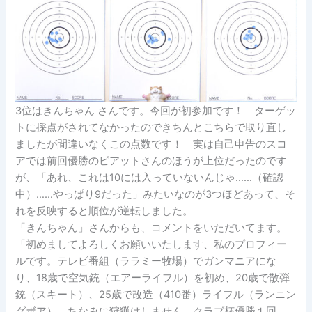
3位はきんちゃん さんです。今回が初参加です！ ターゲッ
トに採点がされてなかったのできちんとこちらで取り直し
ましたが間違いなくこの点数です！ 実は自己申告のスコ
アでは前回優勝のピアットさんのほうが上位だったのです
が、「あれ、これは10には入っていないんじゃ……（確認
中）……やっぱり9だった」みたいなのが3つほどあって、そ
れを反映すると順位が逆転しました。
「きんちゃん」さんからも、コメントをいただいてます。
「初めましてよろしくお願いいたします、私のプロフィー
ルです。テレビ番組（ララミー牧場）でガンマニアにな
り、18歳で空気銃（エアーライフル）を初め、20歳で散弾
銃（スキート）、25歳で改造（410番）ライフル（ランニン
グボア）、ちなみに狩猟はしません。クラブ杯優勝１回、