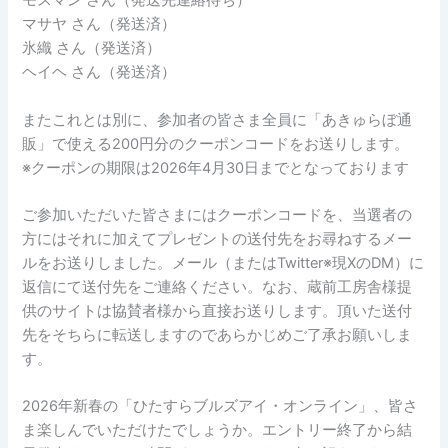
モスマン さん（発送先連絡待ち）
マサヤ さん（発送済）
氷織 さん（発送済）
ヘイヘ さん（発送済）
またこれとは別に、参加者の皆さま全員に「あきゅらぼ通
販」で使える200円分のクーポンコードをお送りします。
※クーポンの期限は2026年4月30日までとなっております
ご参加いただいた皆さまにはクーポンコードを、当選者の
方にはそれに加えてプレゼントの送付先をお尋ねするメー
ルをお送りしました。メール（またはTwitter※現XのDM）に
返信にて送付先をご連絡ください。なお、蔵前工房舎様提
供のサイトは協賛者様から直接お送りします。頂いた送付
先をそちらに転送しますのであらかじめご了承お願いしま
す。
2026年新春の「ひたすらブルズアイ・オンライン」、皆さ
ま楽しんでいただけたでしょうか。エントリー終了から結