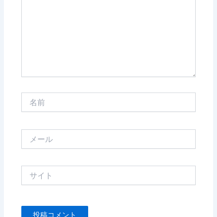
入
力…
名
前
メ
ー
ル
サ
イ
ト