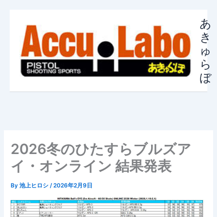
内
容
あ
を
き
ス
ゅ
キ
ら
ッ
ぼ
プ
2026冬のひたすらブルズア
イ・オンライン 結果発表
By
池上ヒロシ
/
2026年2月9日