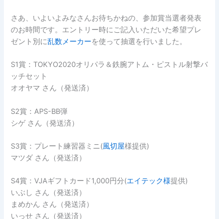
さあ、いよいよみなさんお待ちかねの、参加賞当選者発表
のお時間です。エントリー時にご記入いただいた希望プレ
ゼント別に
乱数メーカー
を使って抽選を行いました。
S1賞：TOKYO2020オリパラ＆鉄腕アトム・ピストル射撃バ
ッチセット
オオヤマ さん（発送済）
S2賞：APS-BB弾
シゲ さん（発送済）
S3賞：プレート練習器ミニ(
風切屋
様提供)
マツダ さん（発送済）
S4賞：VJAギフトカード1,000円分(
エイテック様
提供)
いぶし さん（発送済）
まめかん さん（発送済）
いっせ さん（発送済）