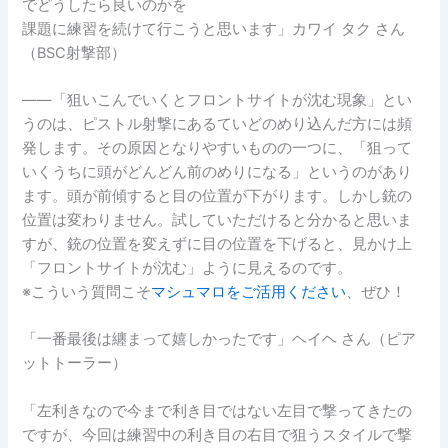
でどうしたら良いのかを
課題に練習を続けて行こうと思います」カワイ タク さん
（BSC射撃部）
――「狙いこんでいくとフロントサイトが沈む現象」とい
うのは、ピストル射撃にあるていどのめり込んだ方には頻
発します。その原因となりやすいものの一つに、「狙って
いくうちに頭がどんどん前のめりになる」というのがあり
ます。頭が前傾すると目の位置が下がります。しかし銃の
位置は変わりません。試していただけると分かると思いま
すが、銃の位置を変えずに目の位置を下げると、見かけ上
「フロントサイトが沈む」ように見えるのです。
※こういう質問こそ
マシュマロをご活用ください
、ぜひ！
「一番最後は纏まって嬉しかったです」ヘイヘ さん（ピア
ットトーラー）
「左利きなので今まで利き目ではない左目で撃ってきたの
ですが、今回は練習中の利き目の右目で狙うスタイルで撃