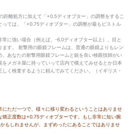
の距離処方に加えて「+0.5ディオプター」の調整をするこ
っては、「+0.75ディオプター」の調整が最もピストル
常に強い場合（例えば、-6.0ディオプター以上）、目と
ります。 射撃用の眼鏡フレームは、普通の眼鏡よりもレン
め、あなたの射撃用眼鏡フレームと銃を良い検眼技師がい
銃をメガネ屋に持っていって店内で構えてみせるとか日本
正しく検査するように頼んでみてください。（イギリス・
常にただ一つで、様々に移り変わるということはありませ
矯正度数は+0.75ディオプターです。もし非常に短い腕
わるかもしれませんが、まずめったにあることではありませ