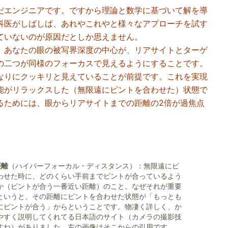
だエンジニアです。ですから理論と数学に基づいて解を導
科医がしばしば、あれやこれやと様々なアプローチを試す
ていないのが原因だとしか思えません。
、あなたの眼の被写界深度の中心が、リアサイトとターゲ
の二つが同様のフォーカスで見えるようにすることです。
なりにクッキリと見えていることが前提です。これを実現
能がリラックスした（無限遠にピントを合わせた）状態で
るためには、眼からリアサイトまでの距離の2倍が過焦点
。
距離
（ハイパーフォーカル・ディスタンス）：無限遠にピ
わせた時に、どのくらい手前までピントが合っているよう
か（ピントが合う一番近い距離）のこと。なぜそれが重要
というと、その距離にピントを合わせた状態が「もっとも
にピントが合う」からということです。物凄く詳しく、か
やすく説明してくれてる日本語のサイト（カメラの撮影技
すね）がありました。左の画像はそこからの引用です。