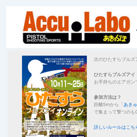
内
容
を
ス
キ
ッ
プ
次のひたすらブルズア
ひたすらブルズアイ
お手持ちのエアガン
参加方法は？
距離5mから「
あき
で集まって撃つのも
詳しいルールはこち