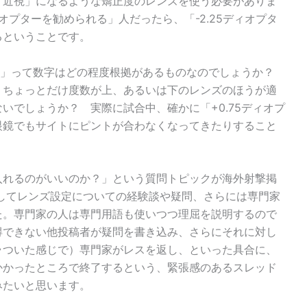
け近視」になるような矯正度のレンズを使う必要がありま
ィオプターを勧められる」人だったら、「-2.25ディオプタ
るということです。
ター」って数字はどの程度根拠があるものなのでしょうか？
うちょっとだけ度数が上、あるいは下のレンズのほうが適
いでしょうか？ 実際に試合中、確かに「+0.75ディオプ
眼鏡でもサイトにピントが合わなくなってきたりすること
入れるのがいいのか？」という質問トピックが海外射撃掲
れに対してレンズ設定についての経験談や疑問、さらには専門家
た。専門家の人は専門用語も使いつつ理屈を説明するので
得できない他投稿者が疑問を書き込み、さらにそれに対し
ラついた感じで）専門家がレスを返し、といった具合に、
かかったところで終了するという、緊張感のあるスレッド
みたいと思います。