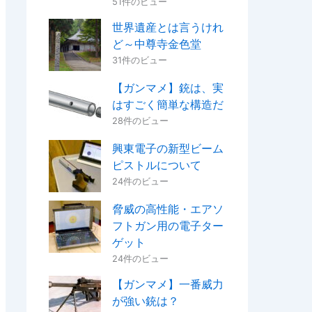
51件のビュー
世界遺産とは言うけれ
ど～中尊寺金色堂
31件のビュー
【ガンマメ】銃は、実
はすごく簡単な構造だ
28件のビュー
興東電子の新型ビーム
ピストルについて
24件のビュー
脅威の高性能・エアソ
フトガン用の電子ター
ゲット
24件のビュー
【ガンマメ】一番威力
が強い銃は？