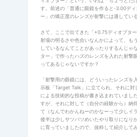
ィオプター」という、いわば「ちょっとだ
す。前述の「普通に眼鏡を作ると-3.00デ
ー」の矯正度のレンズが射撃には適してい
さて、ここで出てきた「+0.75ディオプ
射場の明るさや色合いなんかによって、も
しているなんてことがあったりするんじゃな
ター」で作ったハズのレンズを入れた射撃
ってあるじゃないですか？
「射撃用の眼鏡には、どういったレンズを
示板「Target Talk」に立てられ、そ
による技術的な投稿が書き込まれていまし
すが、それに対して（自分の経験から）納
て（なんでわかんねーのかなーって少しイ
後半は少しサツバツめいたやり取りになり
に育っていましたので、抜粋して紹介して