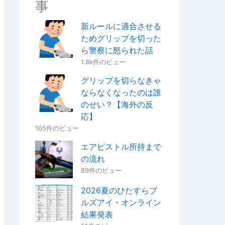
事
新ルールに適合させる
ためグリップを切った
ら警察に怒られた話
1.8k件のビュー
グリップを切らなきゃ
ならなくなったのは誰
のせい？【海外の反
応】
105件のビュー
エアピストル所持まで
の流れ
89件のビュー
2026夏のひたすらブ
ルズアイ・オンライン
結果発表